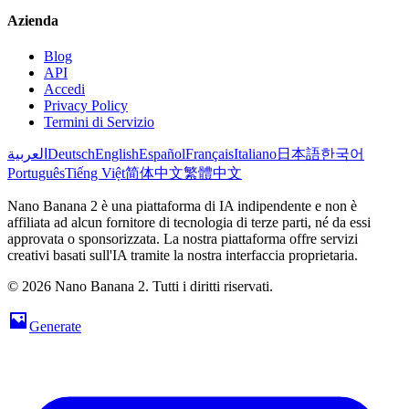
Azienda
Blog
API
Accedi
Privacy Policy
Termini di Servizio
العربية
Deutsch
English
Español
Français
Italiano
日本語
한국어
Português
Tiếng Việt
简体中文
繁體中文
Nano Banana 2 è una piattaforma di IA indipendente e non è
affiliata ad alcun fornitore di tecnologia di terze parti, né da essi
approvata o sponsorizzata. La nostra piattaforma offre servizi
creativi basati sull'IA tramite la nostra interfaccia proprietaria.
© 2026 Nano Banana 2. Tutti i diritti riservati.
Generate