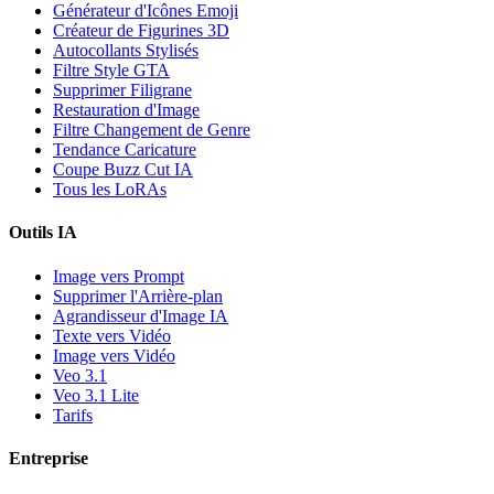
Générateur d'Icônes Emoji
Créateur de Figurines 3D
Autocollants Stylisés
Filtre Style GTA
Supprimer Filigrane
Restauration d'Image
Filtre Changement de Genre
Tendance Caricature
Coupe Buzz Cut IA
Tous les LoRAs
Outils IA
Image vers Prompt
Supprimer l'Arrière-plan
Agrandisseur d'Image IA
Texte vers Vidéo
Image vers Vidéo
Veo 3.1
Veo 3.1 Lite
Tarifs
Entreprise