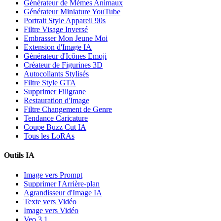
Générateur de Mèmes Animaux
Générateur Miniature YouTube
Portrait Style Appareil 90s
Filtre Visage Inversé
Embrasser Mon Jeune Moi
Extension d'Image IA
Générateur d'Icônes Emoji
Créateur de Figurines 3D
Autocollants Stylisés
Filtre Style GTA
Supprimer Filigrane
Restauration d'Image
Filtre Changement de Genre
Tendance Caricature
Coupe Buzz Cut IA
Tous les LoRAs
Outils IA
Image vers Prompt
Supprimer l'Arrière-plan
Agrandisseur d'Image IA
Texte vers Vidéo
Image vers Vidéo
Veo 3.1