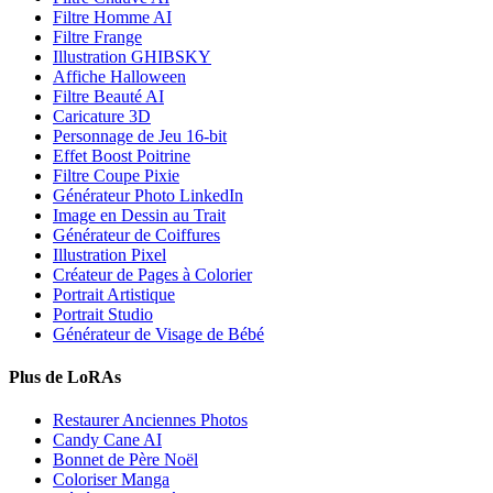
Filtre Homme AI
Filtre Frange
Illustration GHIBSKY
Affiche Halloween
Filtre Beauté AI
Caricature 3D
Personnage de Jeu 16-bit
Effet Boost Poitrine
Filtre Coupe Pixie
Générateur Photo LinkedIn
Image en Dessin au Trait
Générateur de Coiffures
Illustration Pixel
Créateur de Pages à Colorier
Portrait Artistique
Portrait Studio
Générateur de Visage de Bébé
Plus de LoRAs
Restaurer Anciennes Photos
Candy Cane AI
Bonnet de Père Noël
Coloriser Manga