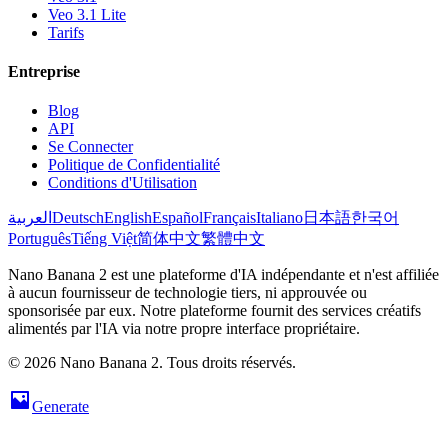
Veo 3.1 Lite
Tarifs
Entreprise
Blog
API
Se Connecter
Politique de Confidentialité
Conditions d'Utilisation
العربية
Deutsch
English
Español
Français
Italiano
日本語
한국어
Português
Tiếng Việt
简体中文
繁體中文
Nano Banana 2 est une plateforme d'IA indépendante et n'est affiliée
à aucun fournisseur de technologie tiers, ni approuvée ou
sponsorisée par eux. Notre plateforme fournit des services créatifs
alimentés par l'IA via notre propre interface propriétaire.
© 2026 Nano Banana 2. Tous droits réservés.
Generate