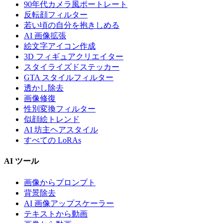
90年代カメラ風ポートレート
反転顔フィルター
若い頃の自分を抱きしめる
AI 画像拡張
絵文字アイコン作成
3D フィギュアクリエイター
スタイライズドステッカー
GTA スタイルフィルター
透かし除去
画像修復
性別変換フィルター
似顔絵トレンド
AI 坊主ヘアスタイル
すべての LoRAs
AI ツール
画像からプロンプト
背景除去
AI 画像アップスケーラー
テキストから動画