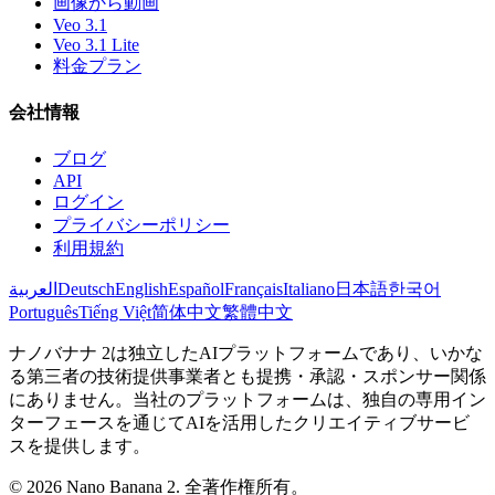
画像から動画
Veo 3.1
Veo 3.1 Lite
料金プラン
会社情報
ブログ
API
ログイン
プライバシーポリシー
利用規約
العربية
Deutsch
English
Español
Français
Italiano
日本語
한국어
Português
Tiếng Việt
简体中文
繁體中文
ナノバナナ 2は独立したAIプラットフォームであり、いかな
る第三者の技術提供事業者とも提携・承認・スポンサー関係
にありません。当社のプラットフォームは、独自の専用イン
ターフェースを通じてAIを活用したクリエイティブサービ
スを提供します。
© 2026 Nano Banana 2. 全著作権所有。