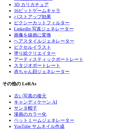
3D カリカチュア
16ビットゲームキャラ
バストアップ効果
ピクシーカットフィルター
LinkedIn 写真ジェネレーター
画像を線画に変換
ヘアスタイルジェネレーター
ピクセルイラスト
塗り絵クリエイター
アーティスティックポートレート
スタジオポートレート
赤ちゃん顔ジェネレーター
その他の LoRAs
古い写真の復元
キャンディケーン AI
サンタ帽子
漫画のカラー化
ペットミームジェネレーター
YouTube サムネイル作成