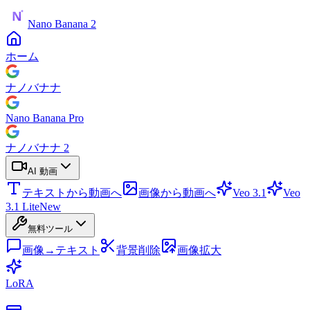
Nano Banana 2
ホーム
ナノバナナ
Nano Banana Pro
ナノバナナ 2
AI 動画
テキストから動画へ
画像から動画へ
Veo 3.1
Veo
3.1 Lite
New
無料ツール
画像→テキスト
背景削除
画像拡大
LoRA