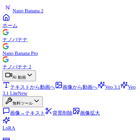
Nano Banana 2
ホーム
ナノバナナ
Nano Banana Pro
ナノバナナ 2
AI 動画
テキストから動画へ
画像から動画へ
Veo 3.1
Veo
3.1 Lite
New
無料ツール
画像→テキスト
背景削除
画像拡大
LoRA