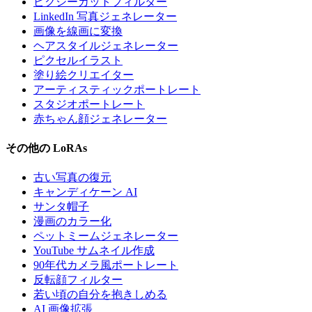
ピクシーカットフィルター
LinkedIn 写真ジェネレーター
画像を線画に変換
ヘアスタイルジェネレーター
ピクセルイラスト
塗り絵クリエイター
アーティスティックポートレート
スタジオポートレート
赤ちゃん顔ジェネレーター
その他の LoRAs
古い写真の復元
キャンディケーン AI
サンタ帽子
漫画のカラー化
ペットミームジェネレーター
YouTube サムネイル作成
90年代カメラ風ポートレート
反転顔フィルター
若い頃の自分を抱きしめる
AI 画像拡張