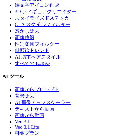
絵文字アイコン作成
3D フィギュアクリエイター
スタイライズドステッカー
GTA スタイルフィルター
透かし除去
画像修復
性別変換フィルター
似顔絵トレンド
AI 坊主ヘアスタイル
すべての LoRAs
AI ツール
画像からプロンプト
背景除去
AI 画像アップスケーラー
テキストから動画
画像から動画
Veo 3.1
Veo 3.1 Lite
料金プラン