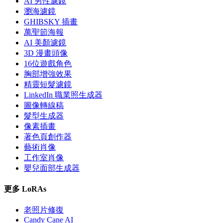
AI 男性濾鏡
瀏海濾鏡
GHIBSKY 插畫
萬聖節海報
AI 美顏濾鏡
3D 漫畫頭像
16位遊戲角色
胸部增強效果
精靈短髮濾鏡
LinkedIn 職業照生成器
圖像轉線稿
髮型生成器
像素插畫
著色頁創作器
藝術肖像
工作室肖像
嬰兒面部生成器
更多 LoRAs
老照片修復
Candy Cane AI