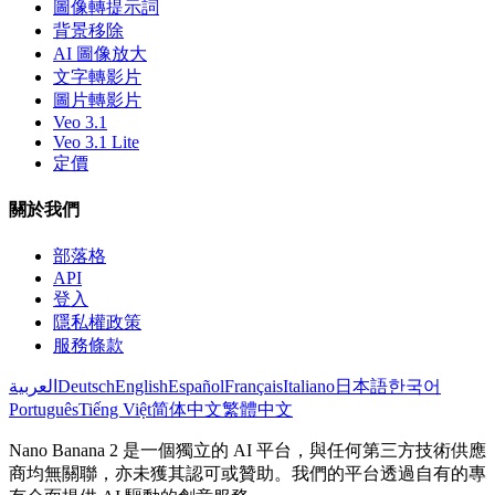
圖像轉提示詞
背景移除
AI 圖像放大
文字轉影片
圖片轉影片
Veo 3.1
Veo 3.1 Lite
定價
關於我們
部落格
API
登入
隱私權政策
服務條款
العربية
Deutsch
English
Español
Français
Italiano
日本語
한국어
Português
Tiếng Việt
简体中文
繁體中文
Nano Banana 2 是一個獨立的 AI 平台，與任何第三方技術供應
商均無關聯，亦未獲其認可或贊助。我們的平台透過自有的專