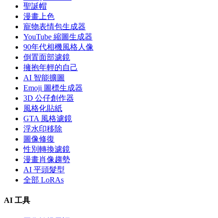
聖誕帽
漫畫上色
寵物表情包生成器
YouTube 縮圖生成器
90年代相機風格人像
倒置面部濾鏡
擁抱年輕的自己
AI 智能擴圖
Emoji 圖標生成器
3D 公仔創作器
風格化貼紙
GTA 風格濾鏡
浮水印移除
圖像修復
性別轉換濾鏡
漫畫肖像趨勢
AI 平頭髮型
全部 LoRAs
AI 工具