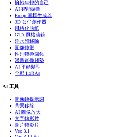
擁抱年輕的自己
AI 智能擴圖
Emoji 圖標生成器
3D 公仔創作器
風格化貼紙
GTA 風格濾鏡
浮水印移除
圖像修復
性別轉換濾鏡
漫畫肖像趨勢
AI 平頭髮型
全部 LoRAs
AI 工具
圖像轉提示詞
背景移除
AI 圖像放大
文字轉影片
圖片轉影片
Veo 3.1
Veo 3.1 Lite