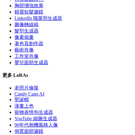
胸部增強效果
精靈短髮濾鏡
LinkedIn 職業照生成器
圖像轉線稿
髮型生成器
像素插畫
著色頁創作器
藝術肖像
工作室肖像
嬰兒面部生成器
更多 LoRAs
老照片修復
Candy Cane AI
聖誕帽
漫畫上色
寵物表情包生成器
YouTube 縮圖生成器
90年代相機風格人像
倒置面部濾鏡