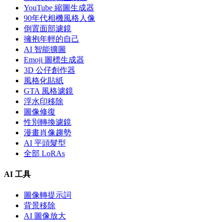
YouTube 縮圖生成器
90年代相機風格人像
倒置面部濾鏡
擁抱年輕的自己
AI 智能擴圖
Emoji 圖標生成器
3D 公仔創作器
風格化貼紙
GTA 風格濾鏡
浮水印移除
圖像修復
性別轉換濾鏡
漫畫肖像趨勢
AI 平頭髮型
全部 LoRAs
AI 工具
圖像轉提示詞
背景移除
AI 圖像放大