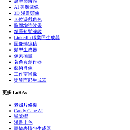
萬聖節海報
AI 美顏濾鏡
3D 漫畫頭像
16位遊戲角色
胸部增強效果
精靈短髮濾鏡
LinkedIn 職業照生成器
圖像轉線稿
髮型生成器
像素插畫
著色頁創作器
藝術肖像
工作室肖像
嬰兒面部生成器
更多 LoRAs
老照片修復
Candy Cane AI
聖誕帽
漫畫上色
寵物表情包生成器