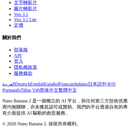
文字轉影片
圖片轉影片
Veo 3.1
Veo 3.1 Lite
定價
關於我們
部落格
API
登入
隱私權政策
服務條款
العربية
Deutsch
English
Español
Français
Italiano
日本語
한국어
Português
Tiếng Việt
简体中文
繁體中文
Nano Banana 2 是一個獨立的 AI 平台，與任何第三方技術供應
商均無關聯，亦未獲其認可或贊助。我們的平台透過自有的專
有介面提供 AI 驅動的創意服務。
© 2026 Nano Banana 2. 保留所有權利。