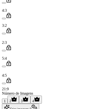
4:3
3:2
2:3
5:4
4:5
21:9
Número de Imagens
1
2
3
4