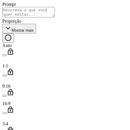
Prompt
Proporção
Mostrar mais
Auto
1:1
9:16
16:9
3:4