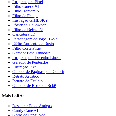
Imagem para Pixel
Filtro Careca AI
Filtro Homem AI
Filtro de Franja
Ilustração GHIBSKY
Pôster de Halloween
Filtro de Beleza AI
Caricatura 3D
Personagem de Jogo 16-bit
Efeito Aumento de Busto
Filtro Corte Pixie
Gerador Foto LinkedIn
Imagem para Desenho Linear
Gerador de Penteados
Ilustração Pixel
Criador de Páginas para Colorir
Retrato Artístico
Retrato de Estúdio
Gerador de Rosto de Bebê
Mais LoRAs
Restaurar Fotos Antigas
Candy Cane AI
Gorro de Papai Noel