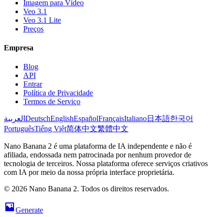
Imagem para Vídeo
Veo 3.1
Veo 3.1 Lite
Preços
Empresa
Blog
API
Entrar
Política de Privacidade
Termos de Serviço
العربية
Deutsch
English
Español
Français
Italiano
日本語
한국어
Português
Tiếng Việt
简体中文
繁體中文
Nano Banana 2 é uma plataforma de IA independente e não é
afiliada, endossada nem patrocinada por nenhum provedor de
tecnologia de terceiros. Nossa plataforma oferece serviços criativos
com IA por meio da nossa própria interface proprietária.
© 2026 Nano Banana 2. Todos os direitos reservados.
Generate