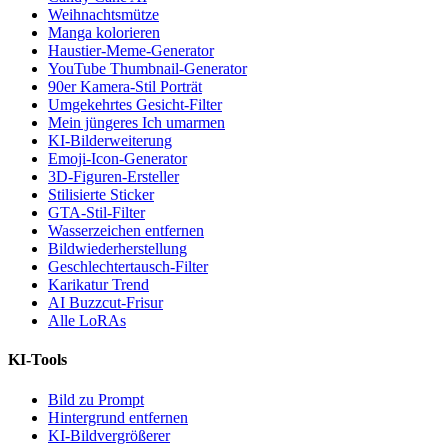
Weihnachtsmütze
Manga kolorieren
Haustier-Meme-Generator
YouTube Thumbnail-Generator
90er Kamera-Stil Porträt
Umgekehrtes Gesicht-Filter
Mein jüngeres Ich umarmen
KI-Bilderweiterung
Emoji-Icon-Generator
3D-Figuren-Ersteller
Stilisierte Sticker
GTA-Stil-Filter
Wasserzeichen entfernen
Bildwiederherstellung
Geschlechtertausch-Filter
Karikatur Trend
AI Buzzcut-Frisur
Alle LoRAs
KI-Tools
Bild zu Prompt
Hintergrund entfernen
KI-Bildvergrößerer