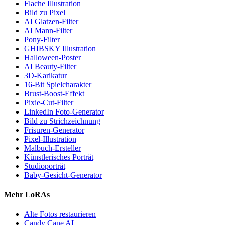
Flache Illustration
Bild zu Pixel
AI Glatzen-Filter
AI Mann-Filter
Pony-Filter
GHIBSKY Illustration
Halloween-Poster
AI Beauty-Filter
3D-Karikatur
16-Bit Spielcharakter
Brust-Boost-Effekt
Pixie-Cut-Filter
LinkedIn Foto-Generator
Bild zu Strichzeichnung
Frisuren-Generator
Pixel-Illustration
Malbuch-Ersteller
Künstlerisches Porträt
Studioporträt
Baby-Gesicht-Generator
Mehr LoRAs
Alte Fotos restaurieren
Candy Cane AI