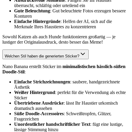
Ausdrucksvolle Momente
: Fangen Sie Ihr Haustier
überrascht, schläfrig oder urteilend ein
Gute Beleuchtung
: Gut beleuchtete Fotos erzeugen bessere
Konturen
Einfache Hintergründe
: Helfen der AI, sich auf die
Merkmale Ihres Haustieres zu konzentrieren
Sowohl Katzen als auch Hunde funktionieren großartig — je
lustiger der Originalausdruck, desto besser das Meme!
Welchen Stil haben die generierten Sticker?
Nano Banana erstellt Sticker im
minimalistischen hässlich-süßen
Doodle-Stil
:
Einfache Strichzeichnungen
: saubere, handgezeichnete
Ästhetik
Weißer Hintergrund
: perfekt für die Verwendung als echte
Sticker
Übertriebene Ausdrücke
: lässt Ihr Haustier urkomisch
dramatisch aussehen
Süße Doodle-Accessoires
: Schweißtropfen, Glitzer,
Fragezeichen
Unordentlicher handschriftlicher Text
: fügt eine lustige,
lässige Stimmung hinzu