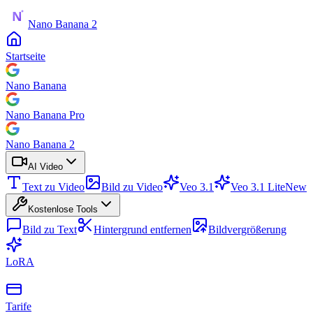
Nano Banana 2
Startseite
Nano Banana
Nano Banana Pro
Nano Banana 2
AI Video
Text zu Video
Bild zu Video
Veo 3.1
Veo 3.1 Lite
New
Kostenlose Tools
Bild zu Text
Hintergrund entfernen
Bildvergrößerung
LoRA
Tarife