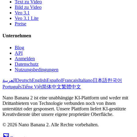
Text zu Video
Bild zu Video
Veo 3.1
Veo 3.1 Lite
Preise
Unternehmen
Blog
API
Anmelden
Datenschutz
Nutzungsbedingungen
العربية
Deutsch
English
Español
Français
Italiano
日本語
한국어
Português
Tiếng Việt
简体中文
繁體中文
Nano Banana 2 ist eine unabhängige KI-Plattform und weder mit
Drittanbietern von Technologie verbunden noch von ihnen
unterstützt oder gesponsert. Unsere Plattform liefert KI-gestützte
Kreativdienste über unsere eigene proprietäre Oberfläche.
© 2026 Nano Banana 2. Alle Rechte vorbehalten.