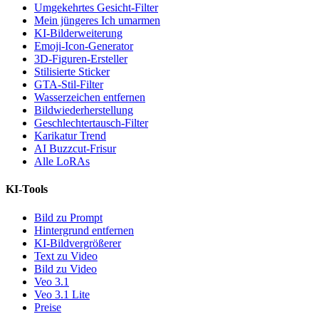
Umgekehrtes Gesicht-Filter
Mein jüngeres Ich umarmen
KI-Bilderweiterung
Emoji-Icon-Generator
3D-Figuren-Ersteller
Stilisierte Sticker
GTA-Stil-Filter
Wasserzeichen entfernen
Bildwiederherstellung
Geschlechtertausch-Filter
Karikatur Trend
AI Buzzcut-Frisur
Alle LoRAs
KI-Tools
Bild zu Prompt
Hintergrund entfernen
KI-Bildvergrößerer
Text zu Video
Bild zu Video
Veo 3.1
Veo 3.1 Lite
Preise