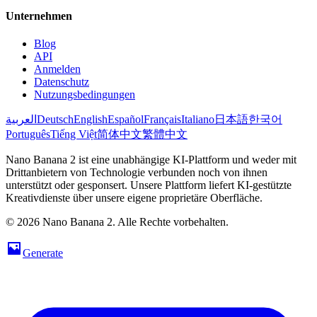
Unternehmen
Blog
API
Anmelden
Datenschutz
Nutzungsbedingungen
العربية
Deutsch
English
Español
Français
Italiano
日本語
한국어
Português
Tiếng Việt
简体中文
繁體中文
Nano Banana 2 ist eine unabhängige KI-Plattform und weder mit
Drittanbietern von Technologie verbunden noch von ihnen
unterstützt oder gesponsert. Unsere Plattform liefert KI-gestützte
Kreativdienste über unsere eigene proprietäre Oberfläche.
© 2026 Nano Banana 2. Alle Rechte vorbehalten.
Generate