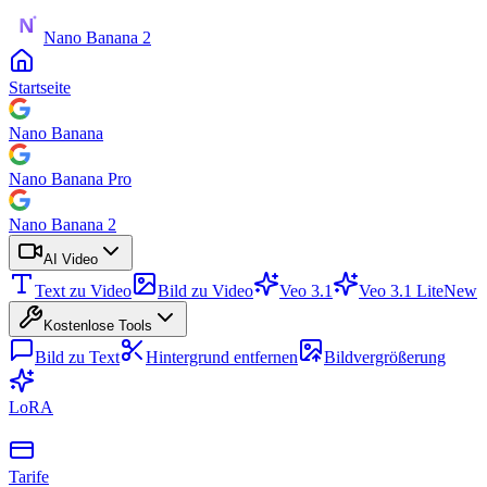
Nano Banana 2
Startseite
Nano Banana
Nano Banana Pro
Nano Banana 2
AI Video
Text zu Video
Bild zu Video
Veo 3.1
Veo 3.1 Lite
New
Kostenlose Tools
Bild zu Text
Hintergrund entfernen
Bildvergrößerung
LoRA
Tarife