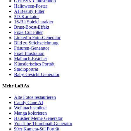
GHIBSKY Illustration
Halloween-Poster
AI Beauty-Filter
3D-Karikatur
16-Bit Spielcharakter
Brust-Boost-Effekt
Pixie-Cut-Filter
LinkedIn Foto-Generator
Bild zu Strichzeichnung
Frisuren-Generator
Pixel-Illustration
Malbuch-Ersteller
Künstlerisches Porträt
Studioporträt
Baby-Gesicht-Generator
Mehr LoRAs
Alte Fotos restaurieren
Candy Cane AI
Weihnachtsmütze
Manga kolorieren
Haustier-Meme-Generator
YouTube Thumbnail-Generator
90er Kamera-Stil Porträt