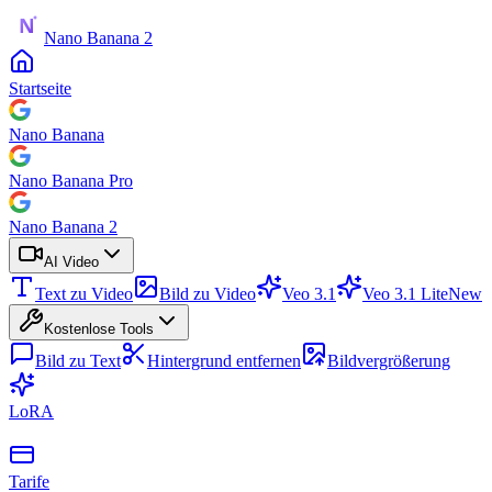
Nano Banana 2
Startseite
Nano Banana
Nano Banana Pro
Nano Banana 2
AI Video
Text zu Video
Bild zu Video
Veo 3.1
Veo 3.1 Lite
New
Kostenlose Tools
Bild zu Text
Hintergrund entfernen
Bildvergrößerung
LoRA
Tarife