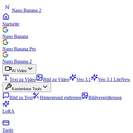
Nano Banana 2
Startseite
Nano Banana
Nano Banana Pro
Nano Banana 2
AI Video
Text zu Video
Bild zu Video
Veo 3.1
Veo 3.1 Lite
New
Kostenlose Tools
Bild zu Text
Hintergrund entfernen
Bildvergrößerung
LoRA
Tarife