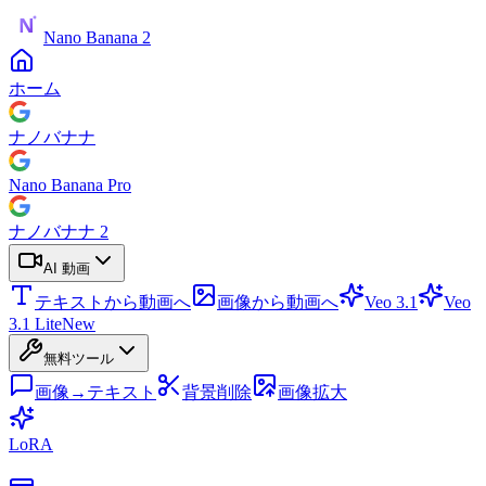
Nano Banana 2
ホーム
ナノバナナ
Nano Banana Pro
ナノバナナ 2
AI 動画
テキストから動画へ
画像から動画へ
Veo 3.1
Veo
3.1 Lite
New
無料ツール
画像→テキスト
背景削除
画像拡大
LoRA