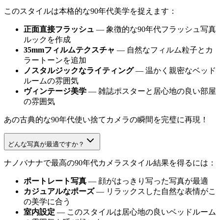
このスタイルは本格的な90年代美学を捉えます：
正面直接フラッシュ
— 象徴的な90年代フラッシュ写真
ルックを作成
35mmフィルムテクスチャ
— 自然なフィルム粒子とカ
ラートーンを追加
ノスタルジックなライティング
— 温かく親密なベッド
ルームの雰囲気
ヴィンテージ美学
— 雑誌ポスターと居心地の良い部屋
の雰囲気
あの古典的な90年代使い捨てカメラの瞬間を完璧に再現！
どんな写真が最適ですか？
ナノバナナで最高の90年代カメラスタイル結果を得るには：
ポートレート写真
— 顔がはっきり写った写真が最適
カジュアルなポーズ
— リラックスした自然な表情がこ
の美学に合う
室内設定
— このスタイルは居心地の良いベッドルーム