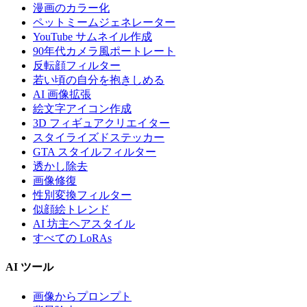
漫画のカラー化
ペットミームジェネレーター
YouTube サムネイル作成
90年代カメラ風ポートレート
反転顔フィルター
若い頃の自分を抱きしめる
AI 画像拡張
絵文字アイコン作成
3D フィギュアクリエイター
スタイライズドステッカー
GTA スタイルフィルター
透かし除去
画像修復
性別変換フィルター
似顔絵トレンド
AI 坊主ヘアスタイル
すべての LoRAs
AI ツール
画像からプロンプト