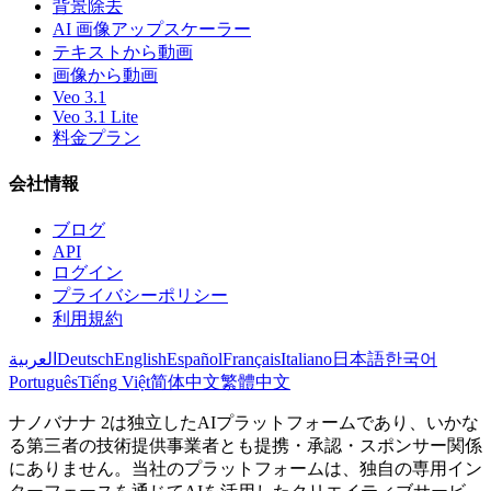
背景除去
AI 画像アップスケーラー
テキストから動画
画像から動画
Veo 3.1
Veo 3.1 Lite
料金プラン
会社情報
ブログ
API
ログイン
プライバシーポリシー
利用規約
العربية
Deutsch
English
Español
Français
Italiano
日本語
한국어
Português
Tiếng Việt
简体中文
繁體中文
ナノバナナ 2は独立したAIプラットフォームであり、いかな
る第三者の技術提供事業者とも提携・承認・スポンサー関係
にありません。当社のプラットフォームは、独自の専用イン