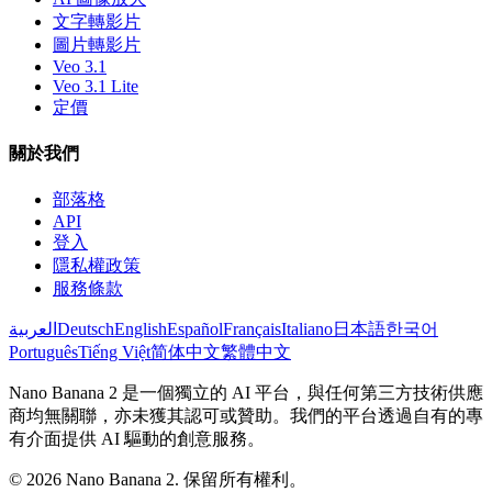
文字轉影片
圖片轉影片
Veo 3.1
Veo 3.1 Lite
定價
關於我們
部落格
API
登入
隱私權政策
服務條款
العربية
Deutsch
English
Español
Français
Italiano
日本語
한국어
Português
Tiếng Việt
简体中文
繁體中文
Nano Banana 2 是一個獨立的 AI 平台，與任何第三方技術供應
商均無關聯，亦未獲其認可或贊助。我們的平台透過自有的專
有介面提供 AI 驅動的創意服務。
© 2026 Nano Banana 2. 保留所有權利。