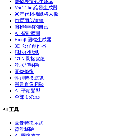
寵物表情包生成器
YouTube 縮圖生成器
90年代相機風格人像
倒置面部濾鏡
擁抱年輕的自己
AI 智能擴圖
Emoji 圖標生成器
3D 公仔創作器
風格化貼紙
GTA 風格濾鏡
浮水印移除
圖像修復
性別轉換濾鏡
漫畫肖像趨勢
AI 平頭髮型
全部 LoRAs
AI 工具
圖像轉提示詞
背景移除
AI 圖像放大