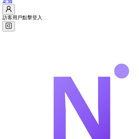
定價
訪客用戶
點擊登入