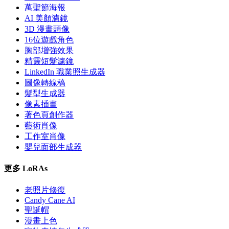
萬聖節海報
AI 美顏濾鏡
3D 漫畫頭像
16位遊戲角色
胸部增強效果
精靈短髮濾鏡
LinkedIn 職業照生成器
圖像轉線稿
髮型生成器
像素插畫
著色頁創作器
藝術肖像
工作室肖像
嬰兒面部生成器
更多 LoRAs
老照片修復
Candy Cane AI
聖誕帽
漫畫上色