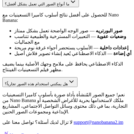
ما أنواع الصور التي تعمل بشكل أفضل؟
للحصول على أفضل نتائج أسلوب كاميرا التسعينيات مع Nano
Banana:
صور البورتريه
— صور الوجه الواضحة تعمل بشكل ممتاز
وضعيات عفوية
— التعبيرات المسترخية والطبيعية تتناسب
مع الجماليات
إعدادات داخلية
— الأسلوب يستحضر أجواء غرفة نوم مريحة
أي إضاءة
— الذكاء الاصطناعي يُعيد إنشاء تصوير فلاش أصيل
الذكاء الاصطناعي يحافظ على ملامح وجهك الأصلية بينما يضيف
مظهر فيلم التسعينيات الفينتاج.
هل يمكنني استخدام هذه الصور تجارياً؟
نعم! جميع الصور المُنشأة بأداة صورة بأسلوب كاميرا التسعينيات
من Nano Banana ملكك لاستخدامها بحرية للأغراض الشخصية أو
التجارية، بما في ذلك محتوى وسائل التواصل الاجتماعي، المشاريع
الإبداعية ومجموعات الصور الحنين.
support@nanobanana2.im
لا تزال لديك أسئلة؟ تواصل معنا على