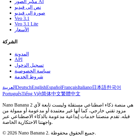
مكبر الصور AI
نص إلى فيديو
صورة إلى فيديو
Veo 3.1
Veo 3.1 Lite
الأسعار
الشركة
المدونة
API
تسجيل الدخول
سياسة الخصوصية
شروط الخدمة
한국어
日本語
Italiano
Français
Español
English
Deutsch
العربية
Português
Tiếng Việt
简体中文
繁體中文
Nano Banana 2 هي منصة ذكاء اصطناعي مستقلة وليست تابعة لأي
مزود تقني خارجي، كما أنها غير معتمدة أو مدعومة أو ممولة من
قبله. تقدم منصتنا خدمات إبداعية مدعومة بالذكاء الاصطناعي عبر
واجهتنا الاحتكارية الخاصة.
© 2026 Nano Banana 2. جميع الحقوق محفوظة.