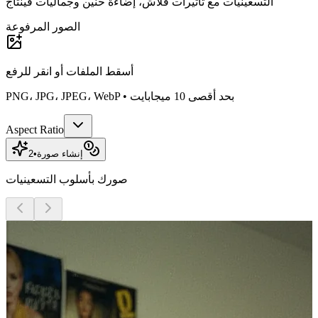
التسعينيات مع تأثيرات فلاش، إضاءة حنين وجماليات فينتاج
الصور المرفوعة
أسقط الملفات أو
انقر للرفع
PNG، JPG، JPEG، WebP • بحد أقصى 10 ميجابايت
Aspect Ratio
إنشاء صورة
•
2
صورك بأسلوب التسعينيات