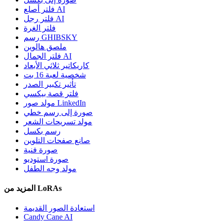
فلتر أصلع AI
فلتر رجل AI
فلتر الغرة
رسم GHIBSKY
ملصق هالوين
فلتر الجمال AI
كاريكاتير ثلاثي الأبعاد
شخصية لعبة 16 بت
تأثير تكبير الصدر
فلتر قصة بيكسي
مولد صور LinkedIn
صورة إلى رسم خطي
مولد تسريحات الشعر
رسم بكسل
صانع صفحات التلوين
صورة فنية
صورة استوديو
مولد وجه الطفل
المزيد من LoRAs
استعادة الصور القديمة
Candy Cane AI