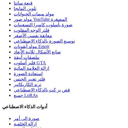
قبعة سانتا
تلوين المانجا
مولد ميمات الحيوانات
مولد صور YouTube المصغرة
صورة بأسلوب كاميرا التسعينات
فلتر الوجه المقلوب
معانقة نفسي الأصغر
توسيع الصورة بالذكاء الاصطناعي
مولد أيقونات Emoji
صانع الأشكال ثلاثية الأبعاد
ملصقات أنيقة
فلتر أسلوب GTA
إزالة العلامة المائية
استعادة الصورة
فلتر تغيير الجنس
ترند الكاريكاتير
قص بز كت بالذكاء الاصطناعي
جميع LoRAs
أدوات الذكاء الاصطناعي
صورة إلى أمر
إزالة الخلفية