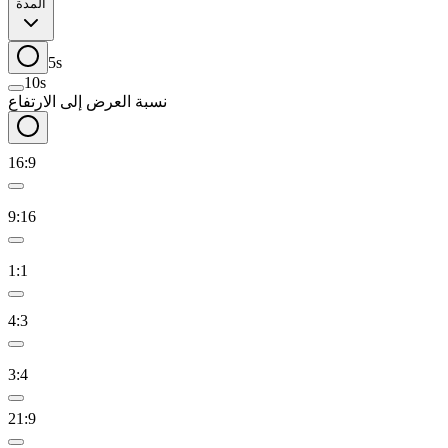
المدة
5s
10s
نسبة العرض إلى الارتفاع
16:9
9:16
1:1
4:3
3:4
21:9