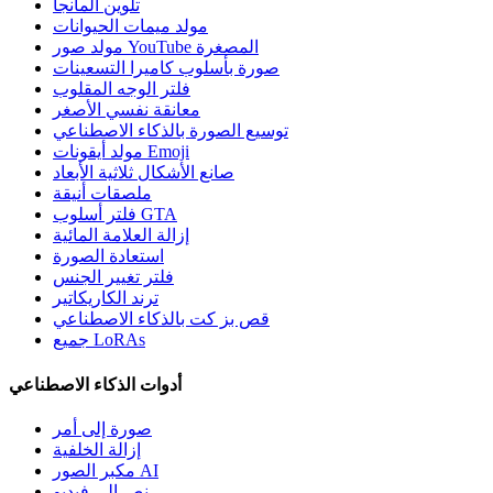
تلوين المانجا
مولد ميمات الحيوانات
مولد صور YouTube المصغرة
صورة بأسلوب كاميرا التسعينات
فلتر الوجه المقلوب
معانقة نفسي الأصغر
توسيع الصورة بالذكاء الاصطناعي
مولد أيقونات Emoji
صانع الأشكال ثلاثية الأبعاد
ملصقات أنيقة
فلتر أسلوب GTA
إزالة العلامة المائية
استعادة الصورة
فلتر تغيير الجنس
ترند الكاريكاتير
قص بز كت بالذكاء الاصطناعي
جميع LoRAs
أدوات الذكاء الاصطناعي
صورة إلى أمر
إزالة الخلفية
مكبر الصور AI
نص إلى فيديو