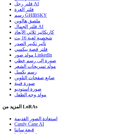
فلتر رجل AI
فلتر الغرة
رسم GHIBSKY
ملصق هالوين
فلتر الجمال AI
كاريكاتير ثلاثي الأبعاد
شخصية لعبة 16 بت
تأثير تكبير الصدر
فلتر قصة بيكسي
مولد صور LinkedIn
صورة إلى رسم خطي
مولد تسريحات الشعر
رسم بكسل
صانع صفحات التلوين
صورة فنية
صورة استوديو
مولد وجه الطفل
المزيد من LoRAs
استعادة الصور القديمة
Candy Cane AI
قبعة سانتا