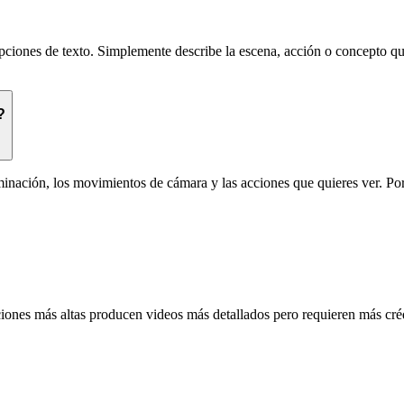
ipciones de texto. Simplemente describe la escena, acción o concepto qu
?
luminación, los movimientos de cámara y las acciones que quieres ver. P
iones más altas producen videos más detallados pero requieren más cré