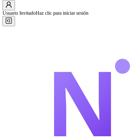
Usuario Invitado
Haz clic para iniciar sesión