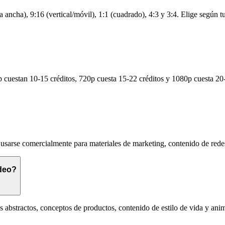
 ancha), 9:16 (vertical/móvil), 1:1 (cuadrado), 4:3 y 3:4. Elige según t
 cuestan 10-15 créditos, 720p cuesta 15-22 créditos y 1080p cuesta 20-3
sarse comercialmente para materiales de marketing, contenido de redes
ideo?
s abstractos, conceptos de productos, contenido de estilo de vida y anim