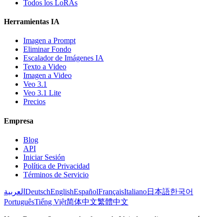
Todos los LoRAs
Herramientas IA
Imagen a Prompt
Eliminar Fondo
Escalador de Imágenes IA
Texto a Video
Imagen a Video
Veo 3.1
Veo 3.1 Lite
Precios
Empresa
Blog
API
Iniciar Sesión
Política de Privacidad
Términos de Servicio
العربية
Deutsch
English
Español
Français
Italiano
日本語
한국어
Português
Tiếng Việt
简体中文
繁體中文