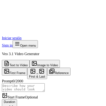
Iniciar sesión
Sign in
Open menu
Veo 3.1 Video Generator
Text to Video
Image to Video
First Frame
→
Reference
First & Last
Prompt
0
/
2000
Start Frame
Optional
Duration