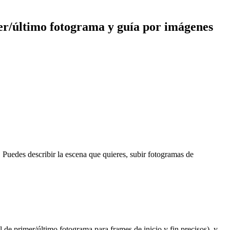
mer/último fotograma y guía por imágenes
 Puedes describir la escena que quieres, subir fotogramas de
 de primer/último fotograma para frames de inicio y fin precisos), y