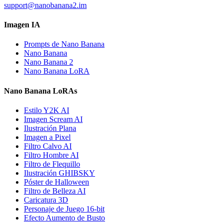
support@nanobanana2.im
Imagen IA
Prompts de Nano Banana
Nano Banana
Nano Banana 2
Nano Banana LoRA
Nano Banana LoRAs
Estilo Y2K AI
Imagen Scream AI
Ilustración Plana
Imagen a Pixel
Filtro Calvo AI
Filtro Hombre AI
Filtro de Flequillo
Ilustración GHIBSKY
Póster de Halloween
Filtro de Belleza AI
Caricatura 3D
Personaje de Juego 16-bit
Efecto Aumento de Busto