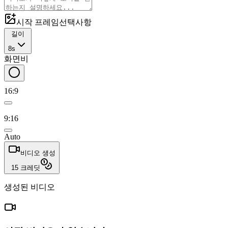
시작 프레임
선택사항
길이
8s
화면비
16:9
9:16
Auto
비디오 생성
15
크레딧
생성된 비디오