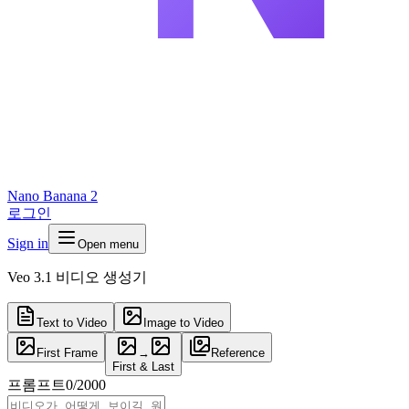
Nano Banana 2
로그인
Sign in
Open menu
Veo 3.1 비디오 생성기
Text to Video
Image to Video
First Frame
→
Reference
First & Last
프롬프트
0
/
2000