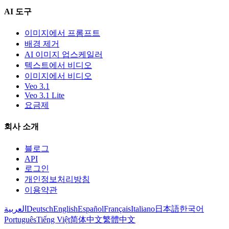
AI 도구
이미지에서 프롬프트
배경 제거
AI 이미지 업스케일러
텍스트에서 비디오
이미지에서 비디오
Veo 3.1
Veo 3.1 Lite
요금제
회사 소개
블로그
API
로그인
개인정보처리방침
이용약관
العربية
Deutsch
English
Español
Français
Italiano
日本語
한국어
Português
Tiếng Việt
简体中文
繁體中文