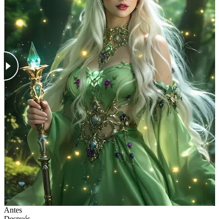
Antes
Después