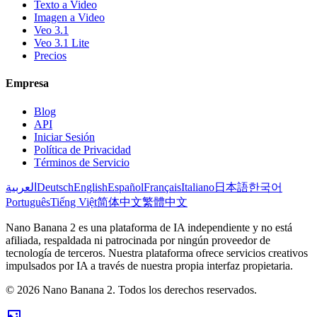
Texto a Video
Imagen a Video
Veo 3.1
Veo 3.1 Lite
Precios
Empresa
Blog
API
Iniciar Sesión
Política de Privacidad
Términos de Servicio
العربية
Deutsch
English
Español
Français
Italiano
日本語
한국어
Português
Tiếng Việt
简体中文
繁體中文
Nano Banana 2 es una plataforma de IA independiente y no está
afiliada, respaldada ni patrocinada por ningún proveedor de
tecnología de terceros. Nuestra plataforma ofrece servicios creativos
impulsados por IA a través de nuestra propia interfaz propietaria.
© 2026 Nano Banana 2. Todos los derechos reservados.