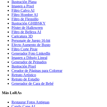
Ilustración Plana
Imagen a Pixel
Filtro Calvo AI
Filtro Hombre AI
Filtro de Flequillo
Ilustración GHIBSKY
Póster de Halloween
Filtro de Belleza AI
Caricatura 3D
Personaje de Juego 16-bit
Efecto Aumento de Busto
Filtro Corte Pixie
Generador Foto LinkedIn
Imagen a Dibujo Lineal
Generador de Peinados
Ilustración Pixel
Creador de Páginas para Colorear
Retrato Artístico
Retrato de Estudio
Generador de Cara de Bebé
Más LoRAs
Restaurar Fotos Antiguas
Candy Cane AI