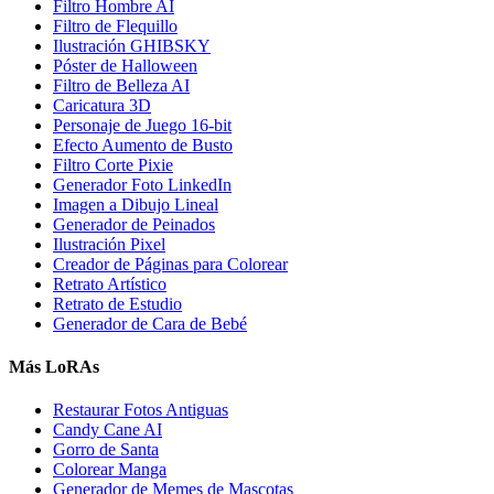
Filtro Hombre AI
Filtro de Flequillo
Ilustración GHIBSKY
Póster de Halloween
Filtro de Belleza AI
Caricatura 3D
Personaje de Juego 16-bit
Efecto Aumento de Busto
Filtro Corte Pixie
Generador Foto LinkedIn
Imagen a Dibujo Lineal
Generador de Peinados
Ilustración Pixel
Creador de Páginas para Colorear
Retrato Artístico
Retrato de Estudio
Generador de Cara de Bebé
Más LoRAs
Restaurar Fotos Antiguas
Candy Cane AI
Gorro de Santa
Colorear Manga
Generador de Memes de Mascotas