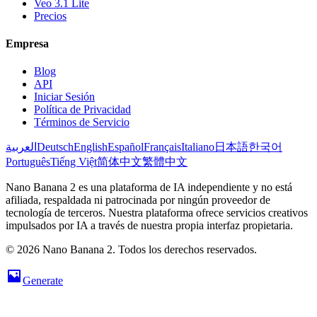
Veo 3.1 Lite
Precios
Empresa
Blog
API
Iniciar Sesión
Política de Privacidad
Términos de Servicio
العربية
Deutsch
English
Español
Français
Italiano
日本語
한국어
Português
Tiếng Việt
简体中文
繁體中文
Nano Banana 2 es una plataforma de IA independiente y no está
afiliada, respaldada ni patrocinada por ningún proveedor de
tecnología de terceros. Nuestra plataforma ofrece servicios creativos
impulsados por IA a través de nuestra propia interfaz propietaria.
© 2026 Nano Banana 2. Todos los derechos reservados.
Generate