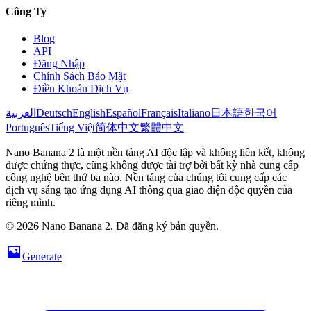
Công Ty
Blog
API
Đăng Nhập
Chính Sách Bảo Mật
Điều Khoản Dịch Vụ
العربية
Deutsch
English
Español
Français
Italiano
日本語
한국어
Português
Tiếng Việt
简体中文
繁體中文
Nano Banana 2 là một nền tảng AI độc lập và không liên kết, không
được chứng thực, cũng không được tài trợ bởi bất kỳ nhà cung cấp
công nghệ bên thứ ba nào. Nền tảng của chúng tôi cung cấp các
dịch vụ sáng tạo ứng dụng AI thông qua giao diện độc quyền của
riêng mình.
© 2026 Nano Banana 2. Đã đăng ký bản quyền.
Generate