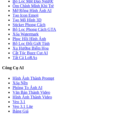
Bộ Lọc Mặt Đảo Ngược
Ôm Chính Mình Khi Trẻ
Mở Rộng Hình Ảnh AI
Tạo Icon Emoji
Tạo Mô Hình 3D
Sticker Phong Cách
Bộ Lọc Phong Cách GTA
Xóa Watermark
Phục Hồi Hình Ảnh
Bộ Lọc Đổi Giới Tính
Xu Hướng Biếm Họa
Cắt Tóc Buzz Cut AI
Tất Cả LoRAs
Công Cụ AI
Hình Ảnh Thành Prompt
Xóa Nền
Phóng To Ảnh AI
Văn Bản Thành Video
Hình Ảnh Thành Video
Veo 3.1
Veo 3.1 Lite
Bảng Giá