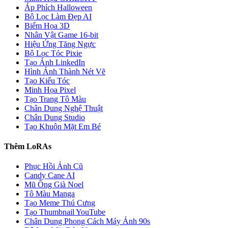
Áp Phích Halloween
Bộ Lọc Làm Đẹp AI
Biếm Họa 3D
Nhân Vật Game 16-bit
Hiệu Ứng Tăng Ngực
Bộ Lọc Tóc Pixie
Tạo Ảnh LinkedIn
Hình Ảnh Thành Nét Vẽ
Tạo Kiểu Tóc
Minh Họa Pixel
Tạo Trang Tô Màu
Chân Dung Nghệ Thuật
Chân Dung Studio
Tạo Khuôn Mặt Em Bé
Thêm LoRAs
Phục Hồi Ảnh Cũ
Candy Cane AI
Mũ Ông Già Noel
Tô Màu Manga
Tạo Meme Thú Cưng
Tạo Thumbnail YouTube
Chân Dung Phong Cách Máy Ảnh 90s