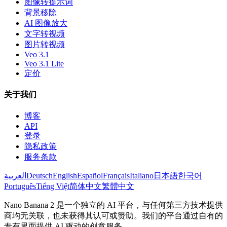
图像转提示词
背景移除
AI 图像放大
文字转视频
图片转视频
Veo 3.1
Veo 3.1 Lite
定价
关于我们
博客
API
登录
隐私政策
服务条款
العربية
Deutsch
English
Español
Français
Italiano
日本語
한국어
Português
Tiếng Việt
简体中文
繁體中文
Nano Banana 2 是一个独立的 AI 平台，与任何第三方技术提供
商均无关联，也未获得其认可或赞助。我们的平台通过自有的
专有界面提供 AI 驱动的创意服务。