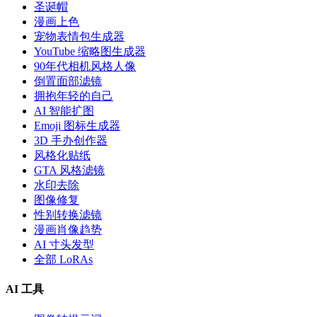
圣诞帽
漫画上色
宠物表情包生成器
YouTube 缩略图生成器
90年代相机风格人像
倒置面部滤镜
拥抱年轻的自己
AI 智能扩图
Emoji 图标生成器
3D 手办创作器
风格化贴纸
GTA 风格滤镜
水印去除
图像修复
性别转换滤镜
漫画肖像趋势
AI 寸头发型
全部 LoRAs
AI 工具