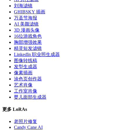
刘海滤镜
GHIBSKY 插画
万圣节海报
AI 美颜滤镜
3D 漫画头像
16位游戏角色
胸部增强效果
精灵短发滤镜
LinkedIn 职业照生成器
图像转线稿
发型生成器
像素插画
涂色页创作器
艺术肖像
工作室肖像
婴儿面部生成器
更多 LoRAs
老照片修复
Candy Cane AI