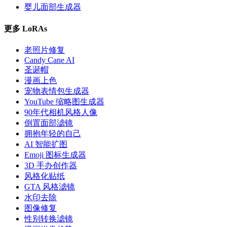
婴儿面部生成器
更多 LoRAs
老照片修复
Candy Cane AI
圣诞帽
漫画上色
宠物表情包生成器
YouTube 缩略图生成器
90年代相机风格人像
倒置面部滤镜
拥抱年轻的自己
AI 智能扩图
Emoji 图标生成器
3D 手办创作器
风格化贴纸
GTA 风格滤镜
水印去除
图像修复
性别转换滤镜