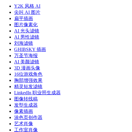
Y2K 风格 AI
尖叫 AI 图片
扁平插画
图片像素化
AI 光头滤镜
AI 男性滤镜
刘海滤镜
GHIBSKY 插画
万圣节海报
AI 美颜滤镜
3D 漫画头像
16位游戏角色
胸部增强效果
精灵短发滤镜
LinkedIn 职业照生成器
图像转线稿
发型生成器
像素插画
涂色页创作器
艺术肖像
工作室肖像