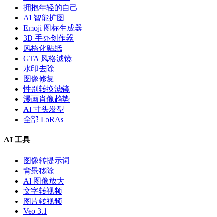
拥抱年轻的自己
AI 智能扩图
Emoji 图标生成器
3D 手办创作器
风格化贴纸
GTA 风格滤镜
水印去除
图像修复
性别转换滤镜
漫画肖像趋势
AI 寸头发型
全部 LoRAs
AI 工具
图像转提示词
背景移除
AI 图像放大
文字转视频
图片转视频
Veo 3.1