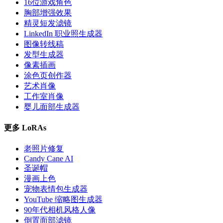
16位游戏角色
胸部增强效果
精灵短发滤镜
LinkedIn 职业照生成器
图像转线稿
发型生成器
像素插画
涂色页创作器
艺术肖像
工作室肖像
婴儿面部生成器
更多 LoRAs
老照片修复
Candy Cane AI
圣诞帽
漫画上色
宠物表情包生成器
YouTube 缩略图生成器
90年代相机风格人像
倒置面部滤镜