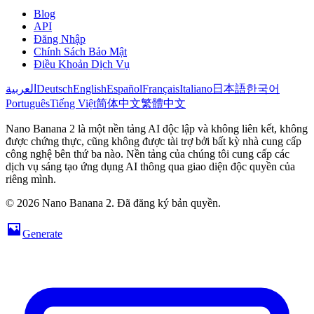
Blog
API
Đăng Nhập
Chính Sách Bảo Mật
Điều Khoản Dịch Vụ
العربية
Deutsch
English
Español
Français
Italiano
日本語
한국어
Português
Tiếng Việt
简体中文
繁體中文
Nano Banana 2 là một nền tảng AI độc lập và không liên kết, không
được chứng thực, cũng không được tài trợ bởi bất kỳ nhà cung cấp
công nghệ bên thứ ba nào. Nền tảng của chúng tôi cung cấp các
dịch vụ sáng tạo ứng dụng AI thông qua giao diện độc quyền của
riêng mình.
© 2026 Nano Banana 2. Đã đăng ký bản quyền.
Generate