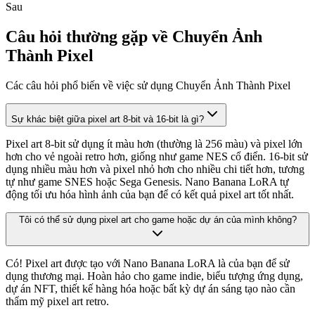
Sau
Câu hỏi thường gặp về Chuyển Ảnh
Thành Pixel
Các câu hỏi phổ biến về việc sử dụng Chuyển Ảnh Thành Pixel
Sự khác biệt giữa pixel art 8-bit và 16-bit là gì?
Pixel art 8-bit sử dụng ít màu hơn (thường là 256 màu) và pixel lớn
hơn cho vẻ ngoài retro hơn, giống như game NES cổ điển. 16-bit sử
dụng nhiều màu hơn và pixel nhỏ hơn cho nhiều chi tiết hơn, tương
tự như game SNES hoặc Sega Genesis. Nano Banana LoRA tự
động tối ưu hóa hình ảnh của bạn để có kết quả pixel art tốt nhất.
Tôi có thể sử dụng pixel art cho game hoặc dự án của mình không?
Có! Pixel art được tạo với Nano Banana LoRA là của bạn để sử
dụng thương mại. Hoàn hảo cho game indie, biểu tượng ứng dụng,
dự án NFT, thiết kế hàng hóa hoặc bất kỳ dự án sáng tạo nào cần
thẩm mỹ pixel art retro.