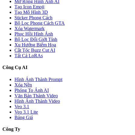
Mở Rộng Hình Ảnh AI
Tạo Icon Emoji
Tạo Mô Hình 3D
Sticker Phong Cách
Bộ Lọc Phong Cách GTA
Xóa Watermark
Phục Hồi Hình Ảnh
Bộ Lọc Đổi Giới Tính
Xu Hướng Biếm Họa
Cắt Tóc Buzz Cut AI
Tất Cả LoRAs
Công Cụ AI
Hình Ảnh Thành Prompt
Xóa Nền
Phóng To Ảnh AI
Văn Bản Thành Video
Hình Ảnh Thành Video
Veo 3.1
Veo 3.1 Lite
Bảng Giá
Công Ty