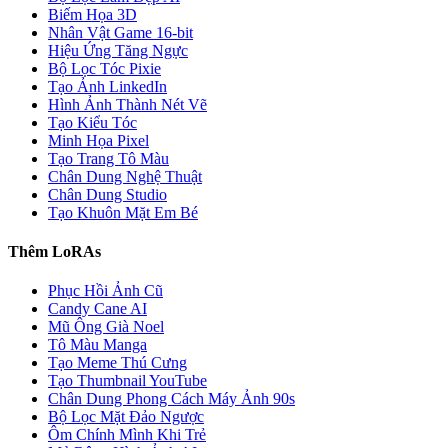
Biếm Họa 3D
Nhân Vật Game 16-bit
Hiệu Ứng Tăng Ngực
Bộ Lọc Tóc Pixie
Tạo Ảnh LinkedIn
Hình Ảnh Thành Nét Vẽ
Tạo Kiểu Tóc
Minh Họa Pixel
Tạo Trang Tô Màu
Chân Dung Nghệ Thuật
Chân Dung Studio
Tạo Khuôn Mặt Em Bé
Thêm LoRAs
Phục Hồi Ảnh Cũ
Candy Cane AI
Mũ Ông Già Noel
Tô Màu Manga
Tạo Meme Thú Cưng
Tạo Thumbnail YouTube
Chân Dung Phong Cách Máy Ảnh 90s
Bộ Lọc Mặt Đảo Ngược
Ôm Chính Mình Khi Trẻ