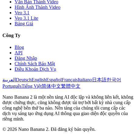
Văn Bản Thành Video
Hình Ảnh Thành Video
Veo 3.1
Veo 3.1 Lite
Bảng Giá
Công Ty
Blog
API
Đăng Nhập
Chính Sách Bảo Mật
Điều Khoản Dịch Vụ
العربية
Deutsch
English
Español
Français
Italiano
日本語
한국어
Português
Tiếng Việt
简体中文
繁體中文
Nano Banana 2 là một nền tảng AI độc lập và không liên kết, không
được chứng thực, cũng không được tài trợ bởi bất kỳ nhà cung cấp
công nghệ bên thứ ba nào. Nền tảng của chúng tôi cung cấp các
dịch vụ sáng tạo ứng dụng AI thông qua giao diện độc quyền của
riêng mình.
© 2026 Nano Banana 2. Đã đăng ký bản quyền.