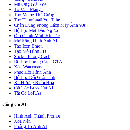
Mũ Ông Già Noel
Tô Màu Manga
Tạo Meme Thú Cưng
Tạo Thumbnail YouTube
Chân Dung Phong Cách Máy Ảnh 90s
Bộ Lọc Mặt Đảo Ngược
Ôm Chính Mình Khi Trẻ
Mở Rộng Hình Ảnh AI
Tạo Icon Emoji
Tạo Mô Hình 3D
Sticker Phong Cách
Bộ Lọc Phong Cách GTA
Xóa Watermark
Phục Hồi Hình Ảnh
Bộ Lọc Đổi Giới Tính
Xu Hướng Biếm Họa
Cắt Tóc Buzz Cut AI
Tất Cả LoRAs
Công Cụ AI
Hình Ảnh Thành Prompt
Xóa Nền
Phóng To Ảnh AI