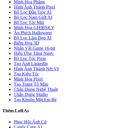
Minh Họa Phẳng
Hình Ảnh Thành Pixel
Bộ Lọc Đầu Trọc AI
Bộ Lọc Nam Giới AI
Bộ Lọc Tóc Mái
Minh Họa GHIBSKY
Áp Phích Halloween
Bộ Lọc Làm Đẹp AI
Biếm Họa 3D
Nhân Vật Game 16-bit
Hiệu Ứng Tăng Ngực
Bộ Lọc Tóc Pixie
Tạo Ảnh LinkedIn
Hình Ảnh Thành Nét Vẽ
Tạo Kiểu Tóc
Minh Họa Pixel
Tạo Trang Tô Màu
Chân Dung Nghệ Thuật
Chân Dung Studio
Tạo Khuôn Mặt Em Bé
Thêm LoRAs
Phục Hồi Ảnh Cũ
Candy Cane AI