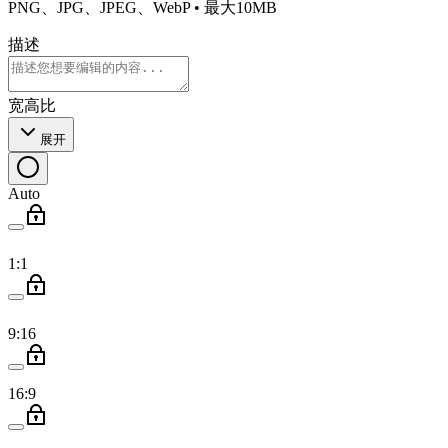
PNG、JPG、JPEG、WebP • 最大10MB
描述
宽高比
展开
Auto
1:1
9:16
16:9