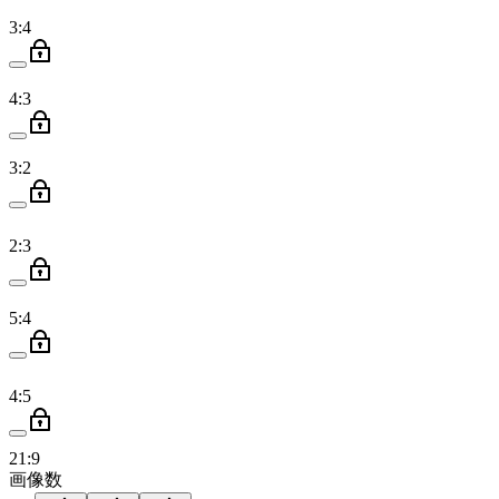
3:4
4:3
3:2
2:3
5:4
4:5
21:9
画像数