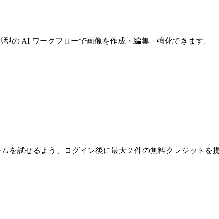
型の AI ワークフローで画像を作成・編集・強化できます。
トフォームを試せるよう、ログイン後に最大 2 件の無料クレジッ