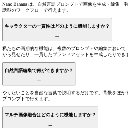
Nano Banana は、自然言語プロンプトで画像を生成・
話型のワークフローで行えます。
キャラクターの一貫性はどのように機能しますか？
私たちの画期的な機能は、複数のプロンプトや編集において
から見せたり、一貫したブランドアセットを生成したりでき
自然言語編集で何ができますか？
やりたいことを自然な言葉で説明するだけです。背景をぼか
プロンプトで行えます。
マルチ画像融合はどのように機能しますか？