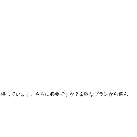
トを提供しています。さらに必要ですか？柔軟なプランから選ん