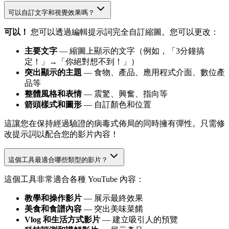
可以自訂文字和視覺效果嗎？
可以！
您可以透過編輯提示詞完全自訂縮圖。您可以更改：
主要文字
— 縮圖上顯示的文字（例如，「3分鐘搞
定！」→「你絕對想不到！」）
突出顯示的主題
— 食物、產品、應用程式介面、數位產
品等
整體風格和表情
— 震驚、興奮、指向等
箭頭樣式和圖形
— 自訂顏色和位置
這讓您在保持經過驗證的病毒式佈局的同時擁有彈性。只需修
改提示詞以配合您的影片內容！
這個工具最適合哪些類型的影片？
這個工具非常適合各種 YouTube 內容：
教學和操作影片
— 展示最終效果
美食和食譜內容
— 突出美味菜餚
Vlog 和生活方式影片
— 建立吸引人的預覽