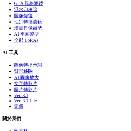
GTA 風格濾鏡
浮水印移除
圖像修復
性別轉換濾鏡
漫畫肖像趨勢
AI 平頭髮型
全部 LoRAs
AI 工具
圖像轉提示詞
背景移除
AI 圖像放大
文字轉影片
圖片轉影片
Veo 3.1
Veo 3.1 Lite
定價
關於我們
部落格