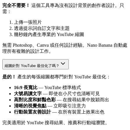
完全不需要！
這個工具專為沒有設計背景的創作者設計。只
需：
上傳一張照片
透過提示詞自訂文字和主題
幾秒鐘內產生專業的 YouTube 縮圖
無需 Photoshop、Canva 或任何設計經驗。Nano Banana 自動處
理所有複雜的設計工作。
縮圖針對 YouTube 最佳化了嗎？
是的！
產生的每張縮圖都專門針對 YouTube 最佳化：
16:9 長寬比
— YouTube 標準格式
大號易讀文字
— 即使在小尺寸也清晰可見
高對比度和鮮豔色彩
— 在搜尋結果中脫穎而出
清晰的視覺焦點
— 立即吸引注意力
行動裝置友善設計
— 在所有裝置上效果出色
完美適用於 YouTube 搜尋結果、推薦和行動端瀏覽。