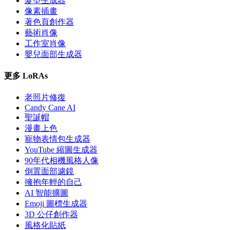
髮型生成器
像素插畫
著色頁創作器
藝術肖像
工作室肖像
嬰兒面部生成器
更多 LoRAs
老照片修復
Candy Cane AI
聖誕帽
漫畫上色
寵物表情包生成器
YouTube 縮圖生成器
90年代相機風格人像
倒置面部濾鏡
擁抱年輕的自己
AI 智能擴圖
Emoji 圖標生成器
3D 公仔創作器
風格化貼紙