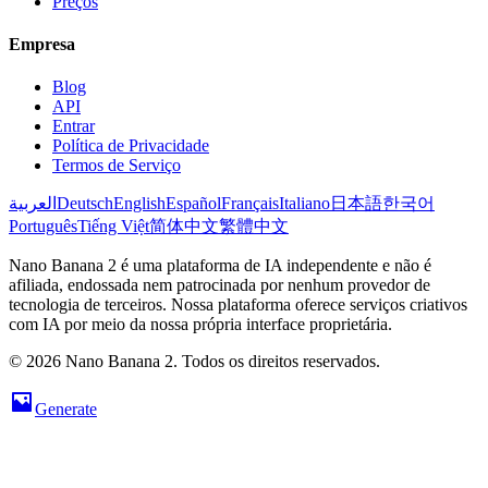
Preços
Empresa
Blog
API
Entrar
Política de Privacidade
Termos de Serviço
العربية
Deutsch
English
Español
Français
Italiano
日本語
한국어
Português
Tiếng Việt
简体中文
繁體中文
Nano Banana 2 é uma plataforma de IA independente e não é
afiliada, endossada nem patrocinada por nenhum provedor de
tecnologia de terceiros. Nossa plataforma oferece serviços criativos
com IA por meio da nossa própria interface proprietária.
© 2026 Nano Banana 2. Todos os direitos reservados.
Generate