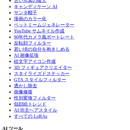
古い写真の復元
キャンディケーン AI
サンタ帽子
漫画のカラー化
ペットミームジェネレーター
YouTube サムネイル作成
90年代カメラ風ポートレート
反転顔フィルター
若い頃の自分を抱きしめる
AI 画像拡張
絵文字アイコン作成
3D フィギュアクリエイター
スタイライズドステッカー
GTA スタイルフィルター
透かし除去
画像修復
性別変換フィルター
似顔絵トレンド
AI 坊主ヘアスタイル
すべての LoRAs
AI ツール