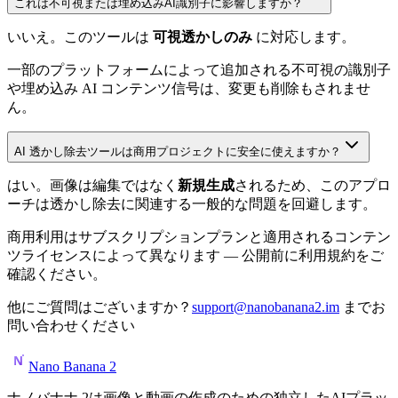
これは不可視または埋め込みAI識別子に影響しますか？
いいえ。このツールは
可視透かしのみ
に対応します。
一部のプラットフォームによって追加される不可視の識別子
や埋め込み AI コンテンツ信号は、変更も削除もされませ
ん。
AI 透かし除去ツールは商用プロジェクトに安全に使えますか？
はい。画像は編集ではなく
新規生成
されるため、このアプロ
ーチは透かし除去に関連する一般的な問題を回避します。
商用利用はサブスクリプションプランと適用されるコンテン
ツライセンスによって異なります — 公開前に利用規約をご
確認ください。
他にご質問はございますか？
support@nanobanana2.im
までお
問い合わせください
Nano Banana 2
ナノバナナ 2は画像と動画の作成のための独立したAIプラッ