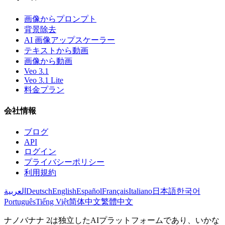
画像からプロンプト
背景除去
AI 画像アップスケーラー
テキストから動画
画像から動画
Veo 3.1
Veo 3.1 Lite
料金プラン
会社情報
ブログ
API
ログイン
プライバシーポリシー
利用規約
العربية
Deutsch
English
Español
Français
Italiano
日本語
한국어
Português
Tiếng Việt
简体中文
繁體中文
ナノバナナ 2は独立したAIプラットフォームであり、いかな