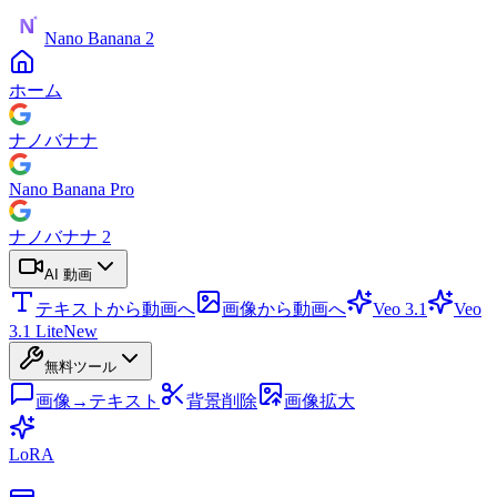
Nano Banana 2
ホーム
ナノバナナ
Nano Banana Pro
ナノバナナ 2
AI 動画
テキストから動画へ
画像から動画へ
Veo 3.1
Veo
3.1 Lite
New
無料ツール
画像→テキスト
背景削除
画像拡大
LoRA